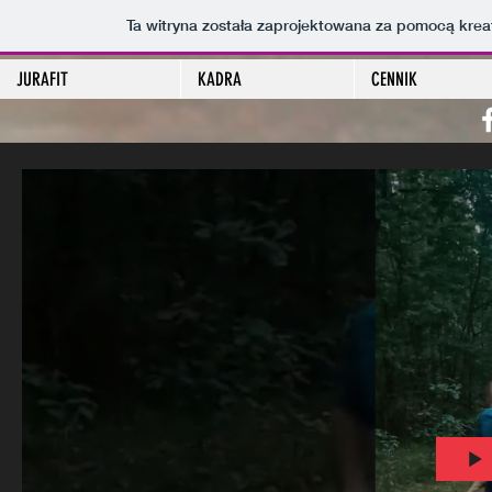
Ta witryna została zaprojektowana za pomocą kre
JURAFIT
KADRA
CENNIK